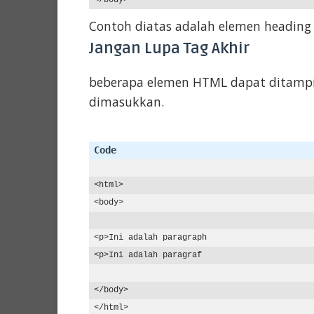
Contoh diatas adalah elemen heading
Jangan Lupa Tag Akhir
beberapa elemen HTML dapat ditampil
dimasukkan.
<html>
<body>
<p>
Ini
<p>
Ini
 adalah paragraf

</body>
</html>