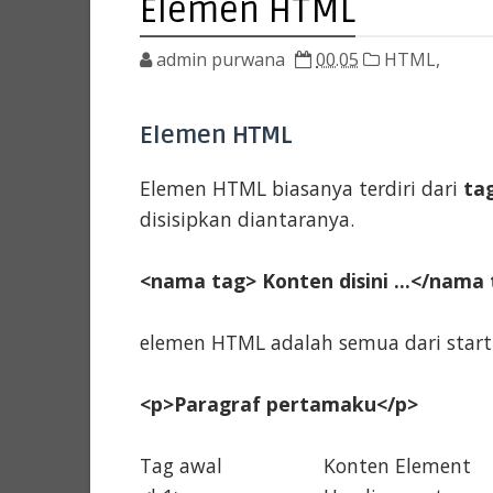
Elemen HTML
admin purwana
00.05
HTML,
Elemen HTML
Elemen HTML biasanya terdiri dari
ta
disisipkan diantaranya.
<nama tag> Konten disini ...</nama
elemen HTML adalah semua dari start
<p>Paragraf pertamaku</p>
Tag awal
Konten Element