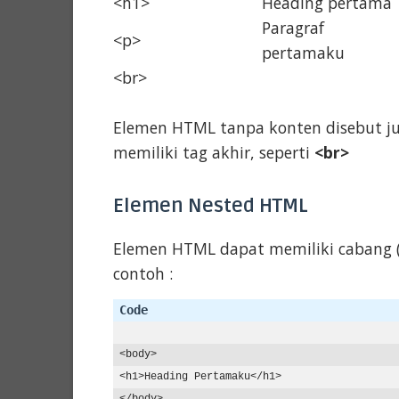
<h1>
Heading pertama
Paragraf
<p>
pertamaku
<br>
Elemen HTML tanpa konten disebut ju
memiliki tag akhir, seperti
<br>
Elemen Nested HTML
Elemen HTML dapat memiliki cabang (
contoh :
<
body
>
<
h1
>
Heading Pertamaku
</
h1
>
</
body
>